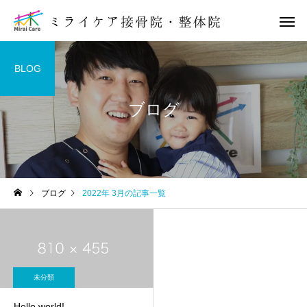
BLOG
ブログ
全身整体
もみほぐ
骨盤
背中
ブログ
2022年 3月の記事一覧
《観音寺市の整体・接骨
《観音寺市の整体・接
院》骨盤矯正法の３つの特
院》猫背矯正法と４つ
保険施術
交通事故 
徴
イプに分類
未分類
Hello world!