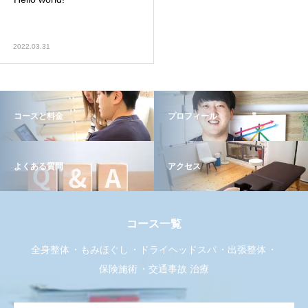
2022.03.31
コースと料金
プロフィール
よくある質問
アクセス
コース一覧
全身整体
もみほぐし
ドライヘッドスパ
出張整体
保険施術
交通事故 治療