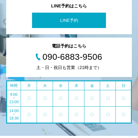
LINE予約はこちら
LINE予約
電話予約はこちら
090-6883-9506
土・日・祝日も営業（21時まで）
時間
月
火
水
木
金
土
日
9:00
~
〇
〇
〇
〇
〇
〇
〇
13:00
14:00
~
〇
〇
〇
〇
〇
〇
〇
18:30