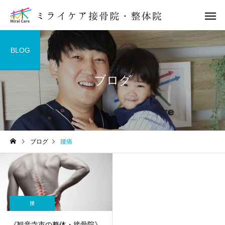
BLOG
ブログ
全身整体
もみほぐ
骨盤
背中
ブログ
腰痛
《観音寺市の整体・接骨
《観音寺市の整体・接
院》骨盤矯正法の３つの特
院》猫背矯正法と４つ
保険施術
交通事故 
徴
イプに分類
腰
《観音寺市の整体・接骨院》