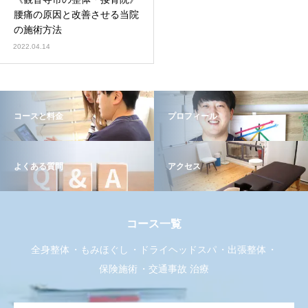
腰痛の原因と改善させる当院
の施術方法
2022.04.14
コースと料金
プロフィール
よくある質問
アクセス
コース一覧
全身整体
もみほぐし
ドライヘッドスパ
出張整体
保険施術
交通事故 治療