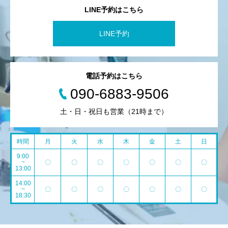
LINE予約はこちら
LINE予約
電話予約はこちら
090-6883-9506
土・日・祝日も営業（21時まで）
時間
月
火
水
木
金
土
日
9:00
~
〇
〇
〇
〇
〇
〇
〇
13:00
14:00
~
〇
〇
〇
〇
〇
〇
〇
18:30